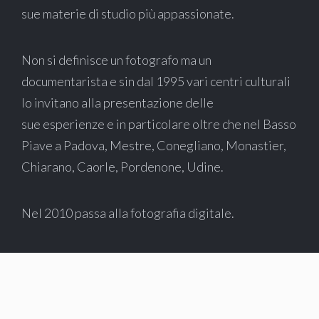
sue materie di studio più appassionate.
Non si definisce un fotografo ma un
documentarista e sin dal 1995 vari centri culturali
lo invitano alla presentazione delle
sue esperienze e in particolare oltre che nel Basso
Piave a Padova, Mestre, Conegliano, Monastier,
Chiarano, Caorle, Pordenone, Udine.
Nel 2010 passa alla fotografia digitale.